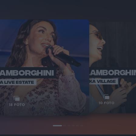
LAMBORGHINI
ELETTRA LAMBORGHI
RADI
VOI TA
VOI TANKA VILLAGE
IA LIVE ESTATE
1
VIDEO
10
FOTO
18
FOTO