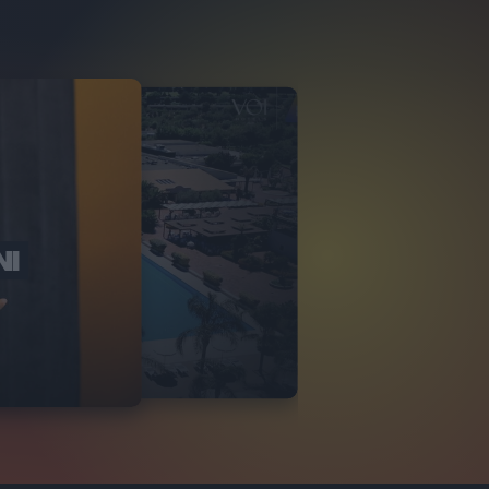
NI
O ITALIA
NKA VILLAGE
2
VIDEO