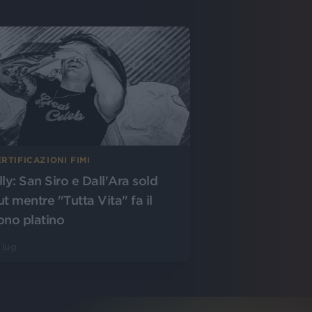
RTIFICAZIONI FIMI
lly: San Siro e Dall'Ara sold
ut mentre "Tutta Vita" fa il
ono platino
 lug