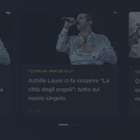
“COMUNI IMMORTALI”
CE
Achille Lauro ci fa scoprire “La
O
città degli angeli”: tutto sul
le
o
nuovo singolo
n
17 lug
13