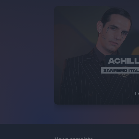
ACHIL
SANREMO ITAL
1
V