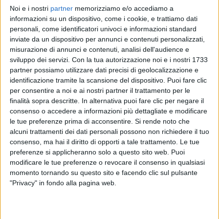
Noi e i nostri
partner
memorizziamo e/o accediamo a
ACHILLE LAURO
ACHILLE LAURO
ACHILLE LAURO
informazioni su un dispositivo, come i cookie, e trattiamo dati
RADIO ITALIA LIVE
RADIO ITALIA LIVE 08/11
personali, come identificatori univoci e informazioni standard
SANREMO ITALIANO 27/01/2025
inviate da un dispositivo per annunci e contenuti personalizzati,
1
VIDEO
12
FOTO
misurazione di annunci e contenuti, analisi dell'audience e
12
VIDEO
12
FOTO
sviluppo dei servizi.
Con la tua autorizzazione noi e i nostri 1733
1
VIDEO
partner possiamo utilizzare dati precisi di geolocalizzazione e
identificazione tramite la scansione del dispositivo. Puoi fare clic
per consentire a noi e ai nostri partner il trattamento per le
finalità sopra descritte. In alternativa puoi fare clic per negare il
consenso o accedere a informazioni più dettagliate e modificare
le tue preferenze prima di acconsentire.
Si rende noto che
News correlate
alcuni trattamenti dei dati personali possono non richiedere il tuo
consenso, ma hai il diritto di opporti a tale trattamento. Le tue
preferenze si applicheranno solo a questo sito web. Puoi
modificare le tue preferenze o revocare il consenso in qualsiasi
momento tornando su questo sito e facendo clic sul pulsante
"Privacy" in fondo alla pagina web.