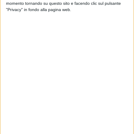
momento tornando su questo sito e facendo clic sul pulsante
"Privacy" in fondo alla pagina web.
VIDEO
Achille Lauro - Me ne frego (Radio Italia
Live 8/11/24)