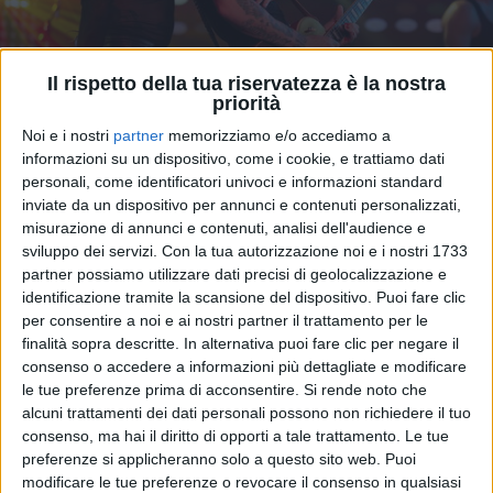
Il rispetto della tua riservatezza è la nostra
priorità
VIDEO
Noi e i nostri
partner
memorizziamo e/o accediamo a
informazioni su un dispositivo, come i cookie, e trattiamo dati
Achille Lauro a Radio Italia Live (8/11/24)
personali, come identificatori univoci e informazioni standard
inviate da un dispositivo per annunci e contenuti personalizzati,
misurazione di annunci e contenuti, analisi dell'audience e
sviluppo dei servizi.
Con la tua autorizzazione noi e i nostri 1733
partner possiamo utilizzare dati precisi di geolocalizzazione e
identificazione tramite la scansione del dispositivo. Puoi fare clic
per consentire a noi e ai nostri partner il trattamento per le
finalità sopra descritte. In alternativa puoi fare clic per negare il
consenso o accedere a informazioni più dettagliate e modificare
le tue preferenze prima di acconsentire.
Si rende noto che
alcuni trattamenti dei dati personali possono non richiedere il tuo
consenso, ma hai il diritto di opporti a tale trattamento. Le tue
preferenze si applicheranno solo a questo sito web. Puoi
modificare le tue preferenze o revocare il consenso in qualsiasi