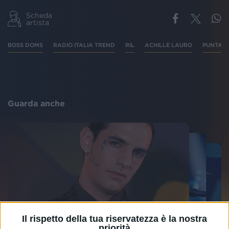
Scheda
artista
BOSS DOMS
RADIO ITALIA TREND
RIL
ACHILLE LAURO
PUNTAT
Guarda anche
Il rispetto della tua riservatezza è la nostra
priorità