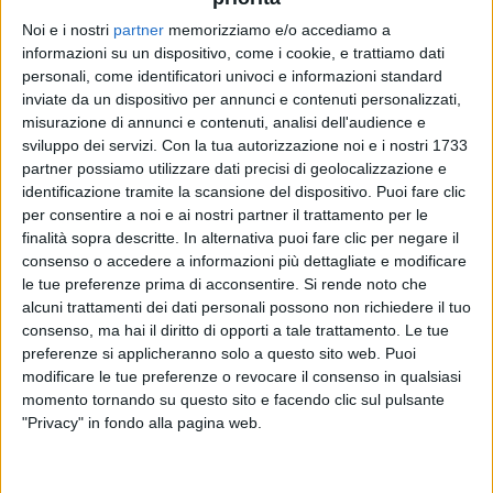
Noi e i nostri
partner
memorizziamo e/o accediamo a
informazioni su un dispositivo, come i cookie, e trattiamo dati
ACHILLE LAURO
ACHILLE LAURO
ACHILLE LAURO
personali, come identificatori univoci e informazioni standard
RADIO ITALIA LIVE
RADIO ITALIA LIVE 08/11
inviate da un dispositivo per annunci e contenuti personalizzati,
SANREMO ITALIANO 27/01/2025
misurazione di annunci e contenuti, analisi dell'audience e
sviluppo dei servizi.
Con la tua autorizzazione noi e i nostri 1733
1
VIDEO
12
FOTO
12
VIDEO
12
FOTO
partner possiamo utilizzare dati precisi di geolocalizzazione e
1
VIDEO
identificazione tramite la scansione del dispositivo. Puoi fare clic
per consentire a noi e ai nostri partner il trattamento per le
finalità sopra descritte. In alternativa puoi fare clic per negare il
consenso o accedere a informazioni più dettagliate e modificare
le tue preferenze prima di acconsentire.
Si rende noto che
alcuni trattamenti dei dati personali possono non richiedere il tuo
News correlate
consenso, ma hai il diritto di opporti a tale trattamento. Le tue
preferenze si applicheranno solo a questo sito web. Puoi
modificare le tue preferenze o revocare il consenso in qualsiasi
momento tornando su questo sito e facendo clic sul pulsante
"Privacy" in fondo alla pagina web.