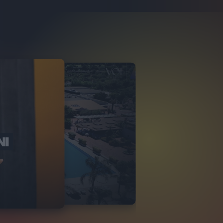
NI
O ITALIA
NKA VILLAGE
2
VIDEO