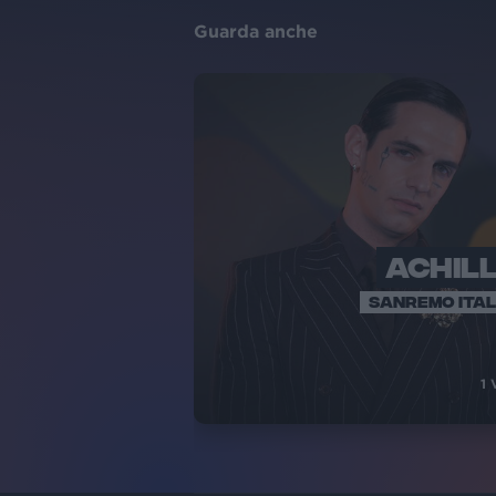
Guarda anche
ACHIL
SANREMO ITAL
1
V