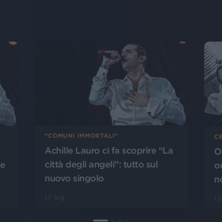
“COMUNI IMMORTALI”
CE
Achille Lauro ci fa scoprire “La
O
città degli angeli”: tutto sul
le
o
nuovo singolo
n
17 lug
13