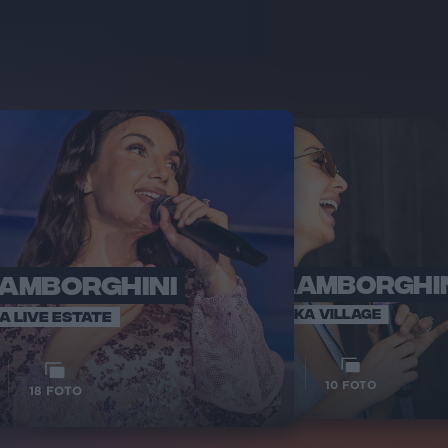
LAMBORGHINI
ELETTRA LAMBORGHI
RADI
VOI TA
VOI TANKA VILLAGE
IA LIVE ESTATE
1
VIDEO
10
FOTO
18
FOTO