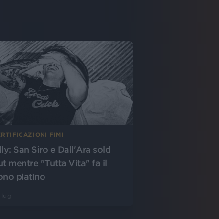
RTIFICAZIONI FIMI
lly: San Siro e Dall'Ara sold
ut mentre "Tutta Vita" fa il
ono platino
 lug