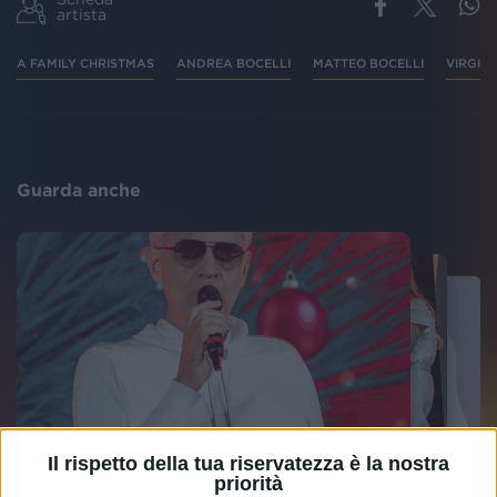
artista
A FAMILY CHRISTMAS
ANDREA BOCELLI
MATTEO BOCELLI
VIRGINI
Guarda anche
Il rispetto della tua riservatezza è la nostra
priorità