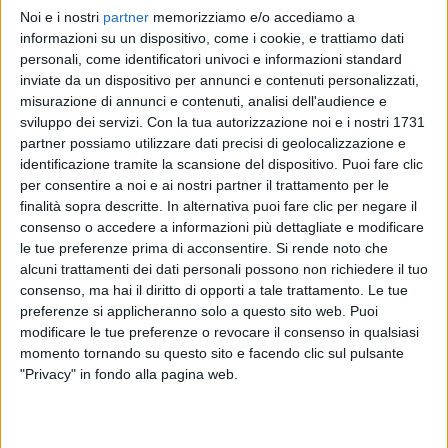
Noi e i nostri
partner
memorizziamo e/o accediamo a
ANDREA BOCELLI
A FAMILY CHRISTMAS
A FAMILY CHRISTMAS
informazioni su un dispositivo, come i cookie, e trattiamo dati
#VENEZIA78
ANDREA MATTEO E VIRGINIA BOCELLI
personali, come identificatori univoci e informazioni standard
25 DICEMBRE 2022
inviate da un dispositivo per annunci e contenuti personalizzati,
1
VIDEO
6
FOTO
misurazione di annunci e contenuti, analisi dell'audience e
1
VIDEO
13
FOTO
sviluppo dei servizi.
Con la tua autorizzazione noi e i nostri 1731
1
VIDEO
14
FOTO
partner possiamo utilizzare dati precisi di geolocalizzazione e
identificazione tramite la scansione del dispositivo. Puoi fare clic
per consentire a noi e ai nostri partner il trattamento per le
finalità sopra descritte. In alternativa puoi fare clic per negare il
consenso o accedere a informazioni più dettagliate e modificare
le tue preferenze prima di acconsentire.
Si rende noto che
News correlate
alcuni trattamenti dei dati personali possono non richiedere il tuo
consenso, ma hai il diritto di opporti a tale trattamento. Le tue
preferenze si applicheranno solo a questo sito web. Puoi
modificare le tue preferenze o revocare il consenso in qualsiasi
momento tornando su questo sito e facendo clic sul pulsante
"Privacy" in fondo alla pagina web.