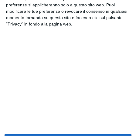
preferenze si applicheranno solo a questo sito web. Puoi
RADIO ITALIA
ELETTRA LAMBORGHINI
ELETTRA LAMBORGHINI
modificare le tue preferenze o revocare il consenso in qualsiasi
VOI TANKA VILLAGE
VOI TANKA VILLAGE
momento tornando su questo sito e facendo clic sul pulsante
RADIO ITALIA LIVE ESTATE
"Privacy" in fondo alla pagina web.
2
VIDEO
1
VIDEO
10
FOTO
1
VIDEO
18
FOTO
Chi siamo
Contattaci
Privacy
Lavora con noi
Pubblicita'
Regolamenti