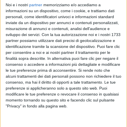
Noi e i nostri
partner
memorizziamo e/o accediamo a
RADIO ITALIA
RADIO ITALIA
RADIO ITALIA
informazioni su un dispositivo, come i cookie, e trattiamo dati
BRAVO BAIA DI TINDARI 2026
VOI ARENELLA RESORT
personali, come identificatori univoci e informazioni standard
VOI TANKA VILLAGE
inviate da un dispositivo per annunci e contenuti personalizzati,
1
VIDEO
misurazione di annunci e contenuti, analisi dell'audience e
1
VIDEO
sviluppo dei servizi.
Con la tua autorizzazione noi e i nostri 1733
2
VIDEO
partner possiamo utilizzare dati precisi di geolocalizzazione e
identificazione tramite la scansione del dispositivo. Puoi fare clic
per consentire a noi e ai nostri partner il trattamento per le
finalità sopra descritte. In alternativa puoi fare clic per negare il
consenso o accedere a informazioni più dettagliate e modificare
le tue preferenze prima di acconsentire.
Si rende noto che
News correlate
alcuni trattamenti dei dati personali possono non richiedere il tuo
consenso, ma hai il diritto di opporti a tale trattamento. Le tue
preferenze si applicheranno solo a questo sito web. Puoi
modificare le tue preferenze o revocare il consenso in qualsiasi
momento tornando su questo sito e facendo clic sul pulsante
"Privacy" in fondo alla pagina web.