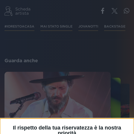
Scheda
artista
#IORESTOACASA
MAI STATO SINGLE
JOVANOTTI
BACKSTAGE
R
Guarda anche
Il rispetto della tua riservatezza è la nostra
priorità