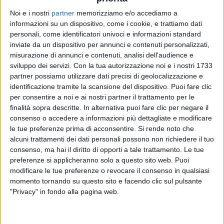
Noi e i nostri
partner
memorizziamo e/o accediamo a
informazioni su un dispositivo, come i cookie, e trattiamo dati
JOVA BEACH PARTY 2022
JOVANOTTI
JOVANOTTI
personali, come identificatori univoci e informazioni standard
BRESSO (MI) 10/09/2022
RADIO ITALIA LIVE
inviate da un dispositivo per annunci e contenuti personalizzati,
INTERVISTA 23/01/25
misurazione di annunci e contenuti, analisi dell'audience e
sviluppo dei servizi.
Con la tua autorizzazione noi e i nostri 1733
24
FOTO
1
VIDEO
20
FOTO
partner possiamo utilizzare dati precisi di geolocalizzazione e
1
VIDEO
20
FOTO
identificazione tramite la scansione del dispositivo. Puoi fare clic
per consentire a noi e ai nostri partner il trattamento per le
finalità sopra descritte. In alternativa puoi fare clic per negare il
consenso o accedere a informazioni più dettagliate e modificare
le tue preferenze prima di acconsentire.
Si rende noto che
alcuni trattamenti dei dati personali possono non richiedere il tuo
News correlate
consenso, ma hai il diritto di opporti a tale trattamento. Le tue
preferenze si applicheranno solo a questo sito web. Puoi
modificare le tue preferenze o revocare il consenso in qualsiasi
momento tornando su questo sito e facendo clic sul pulsante
"Privacy" in fondo alla pagina web.