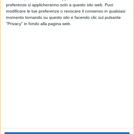
preferenze si applicheranno solo a questo sito web. Puoi
RADIO ITALIA
ELETTRA LAMBORGHINI
ELETTRA LAMBORGHINI
modificare le tue preferenze o revocare il consenso in qualsiasi
VOI TANKA VILLAGE
VOI TANKA VILLAGE
momento tornando su questo sito e facendo clic sul pulsante
RADIO ITALIA LIVE ESTATE
"Privacy" in fondo alla pagina web.
2
VIDEO
1
VIDEO
10
FOTO
1
VIDEO
18
FOTO
Chi siamo
Contattaci
Privacy
Lavora con noi
Pubblicita'
Regolamenti