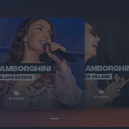
LAMBORGHINI
ELETTRA LAMBORGHI
RADI
VOI TA
VOI TANKA VILLAGE
IA LIVE ESTATE
1
VIDEO
10
FOTO
18
FOTO