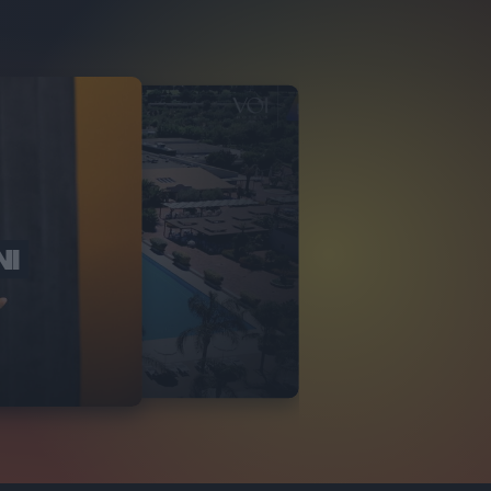
NI
O ITALIA
NKA VILLAGE
2
VIDEO