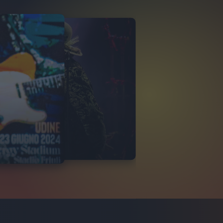
CHERO
C ARENA
1
FOTO