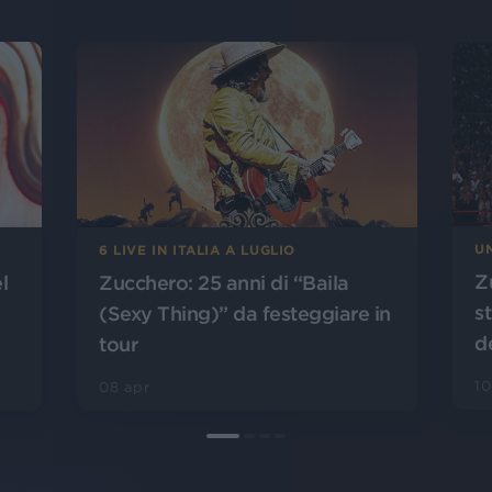
U
6 LIVE IN ITALIA A LUGLIO
Z
l
Zucchero: 25 anni di “Baila
st
(Sexy Thing)” da festeggiare in
d
tour
10
08 apr