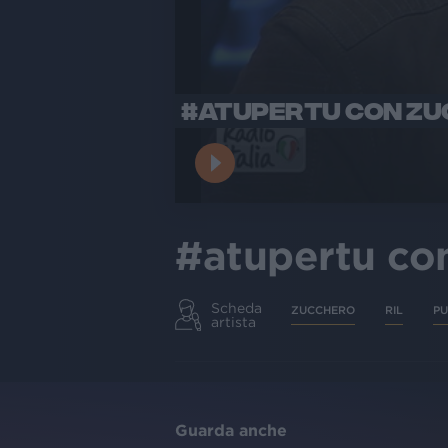
#ATUPERTU CON ZUC
#atupertu co
Scheda
ZUCCHERO
RIL
P
artista
Guarda anche