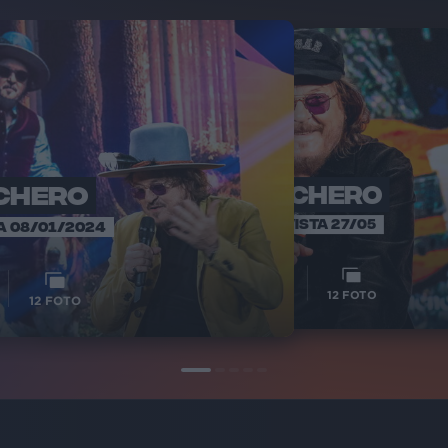
CHERO
ZUCCHERO
ZUC
RF
INTERVISTA 27/05
A 08/01/2024
1
2
VIDEO
12
FOTO
12
FOTO