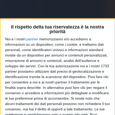
Il rispetto della tua riservatezza è la nostra
Altri ospiti
priorità
Noi e i nostri
partner
memorizziamo e/o accediamo a
informazioni su un dispositivo, come i cookie, e trattiamo dati
personali, come identificatori univoci e informazioni standard
inviate da un dispositivo per annunci e contenuti personalizzati,
misurazione di annunci e contenuti, analisi dell'audience e
sviluppo dei servizi.
Con la tua autorizzazione noi e i nostri 1733
partner possiamo utilizzare dati precisi di geolocalizzazione e
identificazione tramite la scansione del dispositivo. Puoi fare clic
per consentire a noi e ai nostri partner il trattamento per le
finalità sopra descritte. In alternativa puoi fare clic per negare il
consenso o accedere a informazioni più dettagliate e modificare
le tue preferenze prima di acconsentire.
Si rende noto che
alcuni trattamenti dei dati personali possono non richiedere il tuo
RADIO ITALIA
ELETTRA LAMBORGHINI
ELETTRA LAMBORGHINI
consenso, ma hai il diritto di opporti a tale trattamento. Le tue
VOI TANKA VILLAGE
VOI TANKA VILLAGE
preferenze si applicheranno solo a questo sito web. Puoi