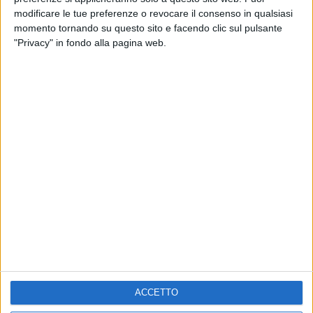
RADIO ITALIA LIVE ESTATE
modificare le tue preferenze o revocare il consenso in qualsiasi
momento tornando su questo sito e facendo clic sul pulsante
2
VIDEO
1
VIDEO
10
FOTO
"Privacy" in fondo alla pagina web.
1
VIDEO
18
FOTO
Chi siamo
Contattaci
Privacy
Lavora con noi
Pubblicita'
Regolamenti
Mobile
Radio Italia Tv
Codice etico
Riservatezza
ACCETTO