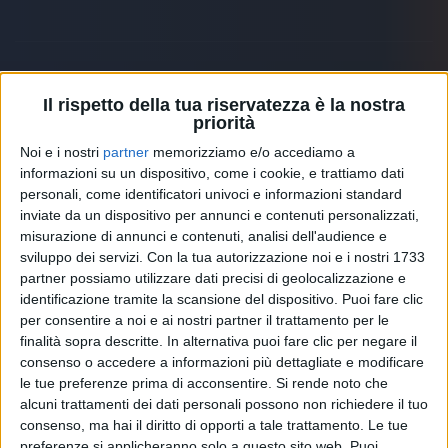
Il rispetto della tua riservatezza è la nostra
Altri ospiti
priorità
Noi e i nostri
partner
memorizziamo e/o accediamo a
informazioni su un dispositivo, come i cookie, e trattiamo dati
personali, come identificatori univoci e informazioni standard
inviate da un dispositivo per annunci e contenuti personalizzati,
misurazione di annunci e contenuti, analisi dell'audience e
sviluppo dei servizi.
Con la tua autorizzazione noi e i nostri 1733
partner possiamo utilizzare dati precisi di geolocalizzazione e
identificazione tramite la scansione del dispositivo. Puoi fare clic
per consentire a noi e ai nostri partner il trattamento per le
finalità sopra descritte. In alternativa puoi fare clic per negare il
consenso o accedere a informazioni più dettagliate e modificare
le tue preferenze prima di acconsentire.
Si rende noto che
alcuni trattamenti dei dati personali possono non richiedere il tuo
RADIO ITALIA
ELETTRA LAMBORGHINI
ELETTRA LAMBORGHINI
consenso, ma hai il diritto di opporti a tale trattamento. Le tue
VOI TANKA VILLAGE
VOI TANKA VILLAGE
preferenze si applicheranno solo a questo sito web. Puoi