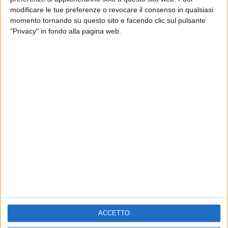
RADIO ITALIA LIVE ESTATE
modificare le tue preferenze o revocare il consenso in qualsiasi
momento tornando su questo sito e facendo clic sul pulsante
2
VIDEO
1
VIDEO
10
FOTO
"Privacy" in fondo alla pagina web.
1
VIDEO
18
FOTO
Chi siamo
Contattaci
Privacy
Lavora con noi
Pubblicita'
Regolamenti
Mobile
Radio Italia Tv
Codice etico
Riservatezza
ACCETTO