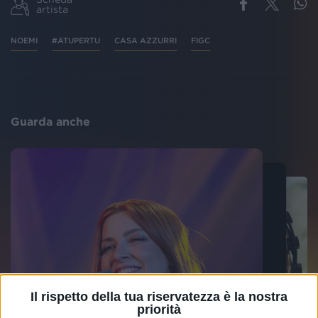
artista
NOEMI
#ATUPERTU
CASA AZZURRI
FIGC
Guarda anche
Il rispetto della tua riservatezza è la nostra
priorità