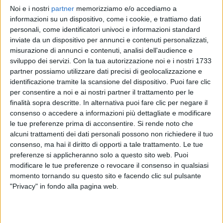
Noi e i nostri
partner
memorizziamo e/o accediamo a
NOEMI
NOEMI
NOEMI
informazioni su un dispositivo, come i cookie, e trattiamo dati
VOI ARENELLA RESORT 2025
RADIO ITALIA LIVE ESTATE
personali, come identificatori univoci e informazioni standard
RADIOITALIALIVE 6/2
inviate da un dispositivo per annunci e contenuti personalizzati,
1
VIDEO
6
FOTO
misurazione di annunci e contenuti, analisi dell'audience e
1
VIDEO
12
FOTO
sviluppo dei servizi.
Con la tua autorizzazione noi e i nostri 1733
15
VIDEO
28
FOTO
partner possiamo utilizzare dati precisi di geolocalizzazione e
identificazione tramite la scansione del dispositivo. Puoi fare clic
per consentire a noi e ai nostri partner il trattamento per le
finalità sopra descritte. In alternativa puoi fare clic per negare il
consenso o accedere a informazioni più dettagliate e modificare
le tue preferenze prima di acconsentire.
Si rende noto che
News correlate
alcuni trattamenti dei dati personali possono non richiedere il tuo
consenso, ma hai il diritto di opporti a tale trattamento. Le tue
preferenze si applicheranno solo a questo sito web. Puoi
modificare le tue preferenze o revocare il consenso in qualsiasi
momento tornando su questo sito e facendo clic sul pulsante
"Privacy" in fondo alla pagina web.