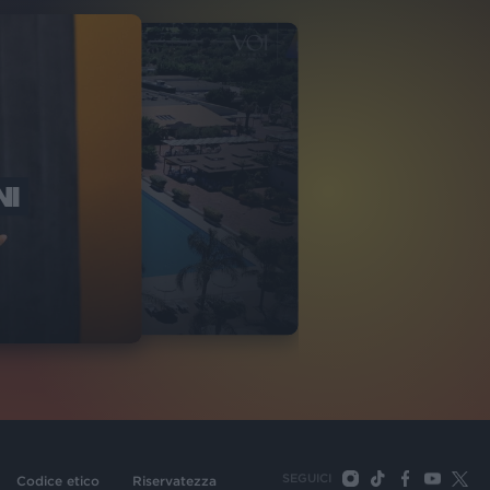
NI
O ITALIA
NKA VILLAGE
2
VIDEO
SEGUICI
Codice etico
Riservatezza