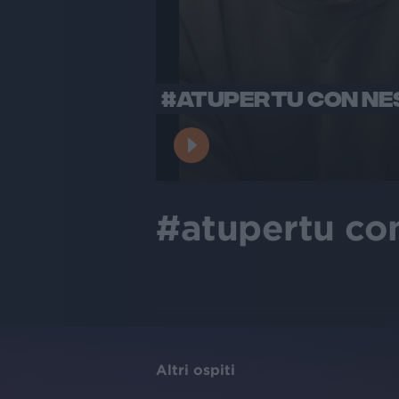
#ATUPERTU CON NES
#atupertu con
Altri ospiti