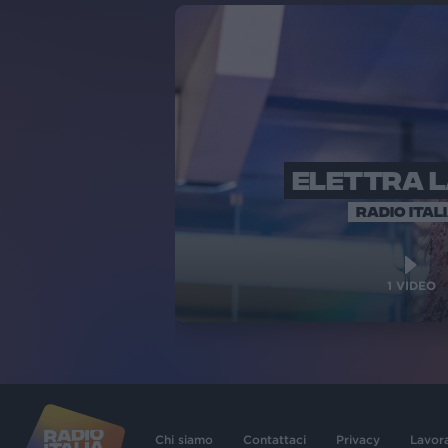
ELETTRA 
RADIO ITAL
1
VIDEO
Chi siamo
Contattaci
Privacy
Lavor