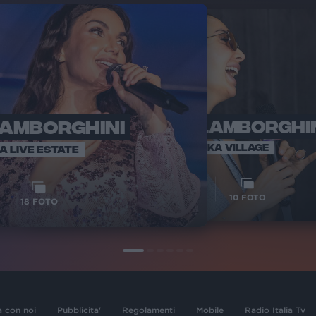
LAMBORGHINI
ELETTRA LAMBORGHI
RADI
VOI TA
VOI TANKA VILLAGE
IA LIVE ESTATE
1
VIDEO
10
FOTO
18
FOTO
a con noi
Pubblicita'
Regolamenti
Mobile
Radio Italia Tv