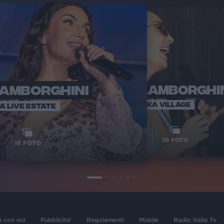
LAMBORGHINI
ELETTRA LAMBORGHI
RADI
VOI TA
VOI TANKA VILLAGE
IA LIVE ESTATE
1
VIDEO
10
FOTO
18
FOTO
a con noi
Pubblicita'
Regolamenti
Mobile
Radio Italia Tv