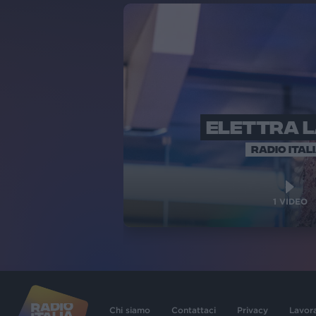
ELETTRA 
RADIO ITAL
1
VIDEO
Chi siamo
Contattaci
Privacy
Lavor