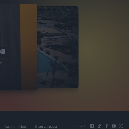
NI
O ITALIA
NKA VILLAGE
2
VIDEO
SEGUICI
Codice etico
Riservatezza