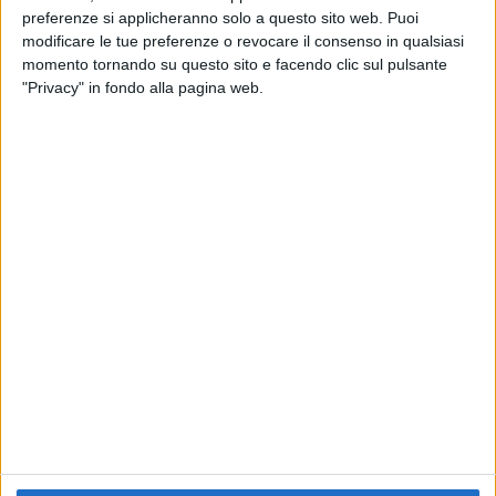
preferenze si applicheranno solo a questo sito web. Puoi
RADIO ITALIA
ELETTRA LAMBORGHINI
ELETTRA LAMBORGHINI
modificare le tue preferenze o revocare il consenso in qualsiasi
VOI TANKA VILLAGE
VOI TANKA VILLAGE
momento tornando su questo sito e facendo clic sul pulsante
RADIO ITALIA LIVE ESTATE
"Privacy" in fondo alla pagina web.
2
VIDEO
1
VIDEO
10
FOTO
1
VIDEO
18
FOTO
Chi siamo
Contattaci
Privacy
Lavora con noi
Pubblicita'
Regolamenti