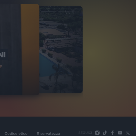
NI
O ITALIA
NKA VILLAGE
2
VIDEO
SEGUICI
Codice etico
Riservatezza