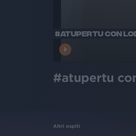
#ATUPERTU CON LO
#atupertu co
Altri ospiti