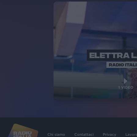
ELETTRA 
RADIO ITAL
1
VIDEO
Chi siamo
Contattaci
Privacy
Lavor