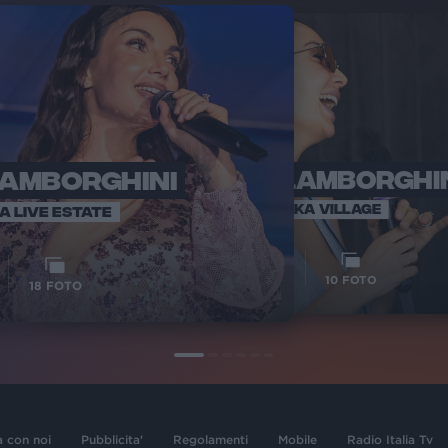
LAMBORGHINI
ELETTRA LAMBORGHI
RADI
VOI TA
VOI TANKA VILLAGE
IA LIVE ESTATE
1
VIDEO
10
FOTO
18
FOTO
a con noi
Pubblicita'
Regolamenti
Mobile
Radio Italia Tv