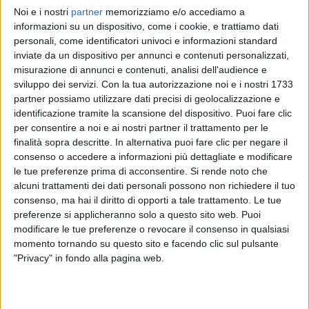
Noi e i nostri
partner
memorizziamo e/o accediamo a
NEGRAMARO
NEGRAMARO
NEGRAMARO
informazioni su un dispositivo, come i cookie, e trattiamo dati
RADIO ITALIA LIVE 13/12/2024
INTERVISTA 19/05/25
personali, come identificatori univoci e informazioni standard
INTERVISTA 25/05/26
inviate da un dispositivo per annunci e contenuti personalizzati,
12
VIDEO
30
FOTO
misurazione di annunci e contenuti, analisi dell'audience e
3
VIDEO
13
FOTO
sviluppo dei servizi.
Con la tua autorizzazione noi e i nostri 1733
3
VIDEO
18
FOTO
partner possiamo utilizzare dati precisi di geolocalizzazione e
identificazione tramite la scansione del dispositivo. Puoi fare clic
per consentire a noi e ai nostri partner il trattamento per le
finalità sopra descritte. In alternativa puoi fare clic per negare il
consenso o accedere a informazioni più dettagliate e modificare
le tue preferenze prima di acconsentire.
Si rende noto che
News correlate
alcuni trattamenti dei dati personali possono non richiedere il tuo
consenso, ma hai il diritto di opporti a tale trattamento. Le tue
preferenze si applicheranno solo a questo sito web. Puoi
modificare le tue preferenze o revocare il consenso in qualsiasi
momento tornando su questo sito e facendo clic sul pulsante
"Privacy" in fondo alla pagina web.