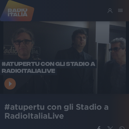
#ATUPERTU CON GLI STADIO A
RADIOITALIALIVE
#atupertu con gli Stadio a
RadioItaliaLive