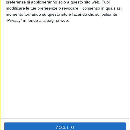
ELETTRA LAMBORGHINI
preferenze si applicheranno solo a questo sito web. Puoi
VOI TANKA VILLAGE
VOI TANKA VILLAGE
modificare le tue preferenze o revocare il consenso in qualsiasi
RADIO ITALIA LIVE ESTATE
momento tornando su questo sito e facendo clic sul pulsante
"Privacy" in fondo alla pagina web.
2
VIDEO
1
VIDEO
10
FOTO
1
VIDEO
18
FOTO
Chi siamo
Contattaci
Privacy
Lavora con noi
Pubblicita'
Regolamenti
Mobile
Radio Italia Tv
ACCETTO
Codice etico
Riservatezza