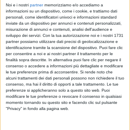
Noi e i nostri
partner
memorizziamo e/o accediamo a
GIGI D'ALESSIO
GIGI D'ALESSIO
GIGI D'ALESSIO
informazioni su un dispositivo, come i cookie, e trattiamo dati
RADIO ITALIA LIVE 20/12/2024
INTERVISTA 02/12
personali, come identificatori univoci e informazioni standard
RADIOITALIALIVE 23/01
inviate da un dispositivo per annunci e contenuti personalizzati,
10
VIDEO
19
FOTO
misurazione di annunci e contenuti, analisi dell'audience e
3
VIDEO
14
FOTO
sviluppo dei servizi.
Con la tua autorizzazione noi e i nostri 1731
15
VIDEO
18
FOTO
partner possiamo utilizzare dati precisi di geolocalizzazione e
identificazione tramite la scansione del dispositivo. Puoi fare clic
per consentire a noi e ai nostri partner il trattamento per le
finalità sopra descritte. In alternativa puoi fare clic per negare il
consenso o accedere a informazioni più dettagliate e modificare
le tue preferenze prima di acconsentire.
Si rende noto che
News correlate
alcuni trattamenti dei dati personali possono non richiedere il tuo
consenso, ma hai il diritto di opporti a tale trattamento. Le tue
preferenze si applicheranno solo a questo sito web. Puoi
modificare le tue preferenze o revocare il consenso in qualsiasi
momento tornando su questo sito e facendo clic sul pulsante
"Privacy" in fondo alla pagina web.