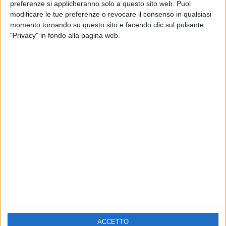
ELETTRA LAMBORGHINI
preferenze si applicheranno solo a questo sito web. Puoi
VOI TANKA VILLAGE
VOI TANKA VILLAGE
modificare le tue preferenze o revocare il consenso in qualsiasi
RADIO ITALIA LIVE ESTATE
momento tornando su questo sito e facendo clic sul pulsante
"Privacy" in fondo alla pagina web.
2
VIDEO
1
VIDEO
10
FOTO
1
VIDEO
18
FOTO
Chi siamo
Contattaci
Privacy
Lavora con noi
Pubblicita'
Regolamenti
Mobile
Radio Italia Tv
ACCETTO
Codice etico
Riservatezza