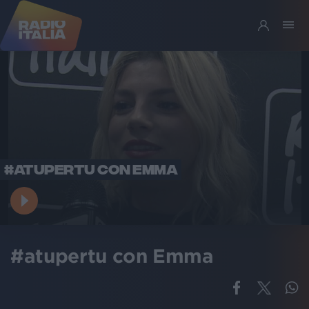
#ATUPERTU CON EMMA
#atupertu con Emma