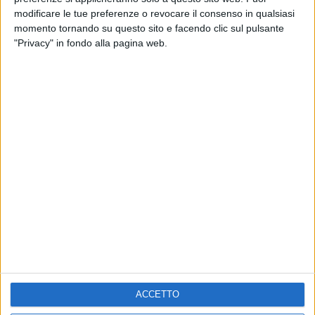
RADIO ITALIA LIVE ESTATE
modificare le tue preferenze o revocare il consenso in qualsiasi
momento tornando su questo sito e facendo clic sul pulsante
2
VIDEO
1
VIDEO
10
FOTO
"Privacy" in fondo alla pagina web.
1
VIDEO
18
FOTO
Chi siamo
Contattaci
Privacy
Lavora con noi
Pubblicita'
Regolamenti
Mobile
Radio Italia Tv
Codice etico
Riservatezza
ACCETTO