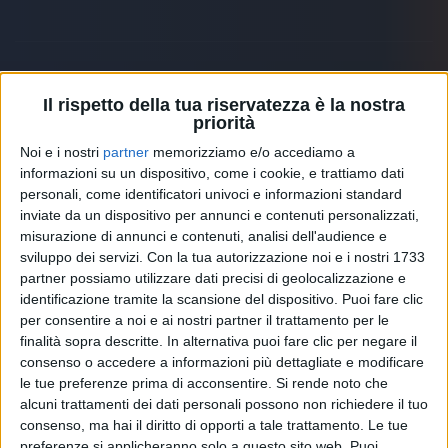
Il rispetto della tua riservatezza è la nostra
Altri ospiti
priorità
Noi e i nostri
partner
memorizziamo e/o accediamo a
informazioni su un dispositivo, come i cookie, e trattiamo dati
personali, come identificatori univoci e informazioni standard
inviate da un dispositivo per annunci e contenuti personalizzati,
misurazione di annunci e contenuti, analisi dell'audience e
sviluppo dei servizi.
Con la tua autorizzazione noi e i nostri 1733
partner possiamo utilizzare dati precisi di geolocalizzazione e
identificazione tramite la scansione del dispositivo. Puoi fare clic
per consentire a noi e ai nostri partner il trattamento per le
finalità sopra descritte. In alternativa puoi fare clic per negare il
consenso o accedere a informazioni più dettagliate e modificare
le tue preferenze prima di acconsentire.
Si rende noto che
alcuni trattamenti dei dati personali possono non richiedere il tuo
RADIO ITALIA
ELETTRA LAMBORGHINI
ELETTRA LAMBORGHINI
consenso, ma hai il diritto di opporti a tale trattamento. Le tue
VOI TANKA VILLAGE
VOI TANKA VILLAGE
preferenze si applicheranno solo a questo sito web. Puoi