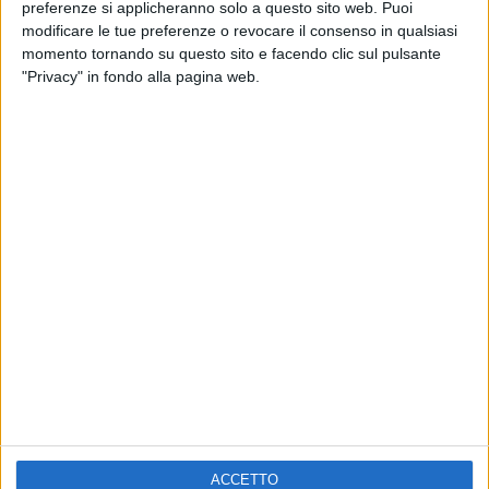
ELETTRA LAMBORGHINI
preferenze si applicheranno solo a questo sito web. Puoi
VOI TANKA VILLAGE
VOI TANKA VILLAGE
modificare le tue preferenze o revocare il consenso in qualsiasi
RADIO ITALIA LIVE ESTATE
momento tornando su questo sito e facendo clic sul pulsante
"Privacy" in fondo alla pagina web.
2
VIDEO
1
VIDEO
10
FOTO
1
VIDEO
18
FOTO
Chi siamo
Contattaci
Privacy
Lavora con noi
Pubblicita'
Regolamenti
Mobile
Radio Italia Tv
ACCETTO
Codice etico
Riservatezza