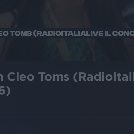
O TOMS (RADIOITALIALIVE IL CON
 Cleo Toms (RadioItali
6)