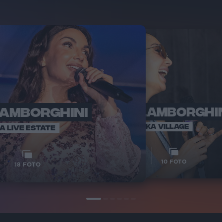
LAMBORGHINI
ELETTRA LAMBORGHI
RADI
VOI TA
VOI TANKA VILLAGE
IA LIVE ESTATE
1
VIDEO
10
FOTO
18
FOTO