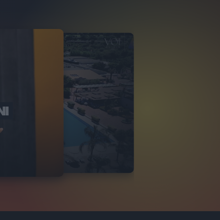
NI
O ITALIA
NKA VILLAGE
2
VIDEO