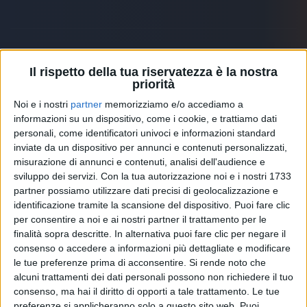
Il rispetto della tua riservatezza è la nostra
Altri ospiti
priorità
Noi e i nostri
partner
memorizziamo e/o accediamo a
informazioni su un dispositivo, come i cookie, e trattiamo dati
personali, come identificatori univoci e informazioni standard
inviate da un dispositivo per annunci e contenuti personalizzati,
misurazione di annunci e contenuti, analisi dell'audience e
sviluppo dei servizi.
Con la tua autorizzazione noi e i nostri 1733
partner possiamo utilizzare dati precisi di geolocalizzazione e
identificazione tramite la scansione del dispositivo. Puoi fare clic
per consentire a noi e ai nostri partner il trattamento per le
finalità sopra descritte. In alternativa puoi fare clic per negare il
consenso o accedere a informazioni più dettagliate e modificare
le tue preferenze prima di acconsentire.
Si rende noto che
alcuni trattamenti dei dati personali possono non richiedere il tuo
RADIO ITALIA
ELETTRA LAMBORGHINI
ELETTRA LAMBORGHINI
consenso, ma hai il diritto di opporti a tale trattamento. Le tue
VOI TANKA VILLAGE
VOI TANKA VILLAGE
preferenze si applicheranno solo a questo sito web. Puoi