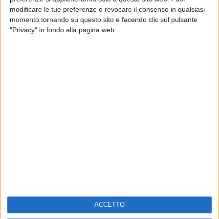
RADIO ITALIA LIVE ESTATE
modificare le tue preferenze o revocare il consenso in qualsiasi
momento tornando su questo sito e facendo clic sul pulsante
2
VIDEO
1
VIDEO
10
FOTO
"Privacy" in fondo alla pagina web.
1
VIDEO
18
FOTO
Chi siamo
Contattaci
Privacy
Lavora con noi
Pubblicita'
Regolamenti
Mobile
Radio Italia Tv
Codice etico
Riservatezza
ACCETTO