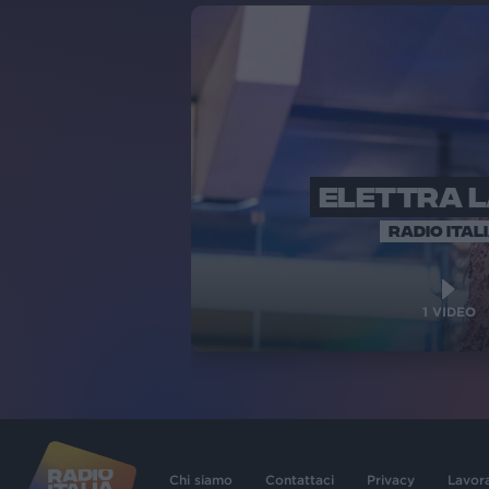
ELETTRA 
RADIO ITAL
1
VIDEO
Chi siamo
Contattaci
Privacy
Lavor