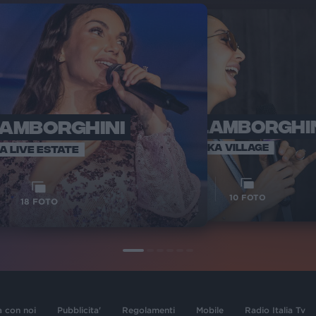
LAMBORGHINI
ELETTRA LAMBORGHI
RADI
VOI TA
VOI TANKA VILLAGE
IA LIVE ESTATE
1
VIDEO
10
FOTO
18
FOTO
a con noi
Pubblicita'
Regolamenti
Mobile
Radio Italia Tv