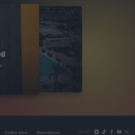
NI
O ITALIA
NKA VILLAGE
2
VIDEO
SEGUICI
Codice etico
Riservatezza