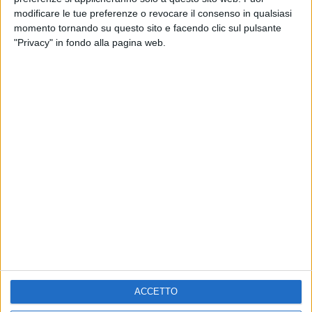
RADIO ITALIA LIVE ESTATE
modificare le tue preferenze o revocare il consenso in qualsiasi
momento tornando su questo sito e facendo clic sul pulsante
2
VIDEO
1
VIDEO
10
FOTO
"Privacy" in fondo alla pagina web.
1
VIDEO
18
FOTO
Chi siamo
Contattaci
Privacy
Lavora con noi
Pubblicita'
Regolamenti
Mobile
Radio Italia Tv
Codice etico
Riservatezza
ACCETTO