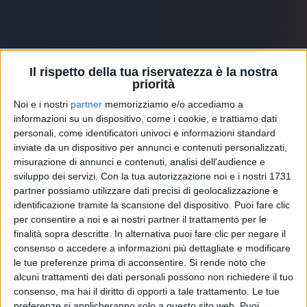
Il rispetto della tua riservatezza è la nostra
Altri ospiti
priorità
Noi e i nostri
partner
memorizziamo e/o accediamo a
informazioni su un dispositivo, come i cookie, e trattiamo dati
personali, come identificatori univoci e informazioni standard
inviate da un dispositivo per annunci e contenuti personalizzati,
misurazione di annunci e contenuti, analisi dell'audience e
sviluppo dei servizi.
Con la tua autorizzazione noi e i nostri 1731
partner possiamo utilizzare dati precisi di geolocalizzazione e
identificazione tramite la scansione del dispositivo. Puoi fare clic
per consentire a noi e ai nostri partner il trattamento per le
finalità sopra descritte. In alternativa puoi fare clic per negare il
consenso o accedere a informazioni più dettagliate e modificare
le tue preferenze prima di acconsentire.
Si rende noto che
alcuni trattamenti dei dati personali possono non richiedere il tuo
RADIO ITALIA
ELETTRA LAMBORGHINI
ELETTRA LAMBORGHINI
consenso, ma hai il diritto di opporti a tale trattamento. Le tue
VOI TANKA VILLAGE
VOI TANKA VILLAGE
preferenze si applicheranno solo a questo sito web. Puoi