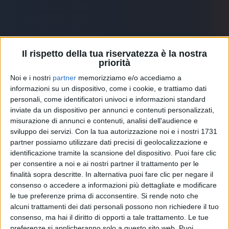
Il rispetto della tua riservatezza è la nostra
Altri ospiti
priorità
Noi e i nostri
partner
memorizziamo e/o accediamo a
informazioni su un dispositivo, come i cookie, e trattiamo dati
personali, come identificatori univoci e informazioni standard
inviate da un dispositivo per annunci e contenuti personalizzati,
misurazione di annunci e contenuti, analisi dell'audience e
sviluppo dei servizi.
Con la tua autorizzazione noi e i nostri 1731
partner possiamo utilizzare dati precisi di geolocalizzazione e
identificazione tramite la scansione del dispositivo. Puoi fare clic
per consentire a noi e ai nostri partner il trattamento per le
finalità sopra descritte. In alternativa puoi fare clic per negare il
consenso o accedere a informazioni più dettagliate e modificare
le tue preferenze prima di acconsentire.
Si rende noto che
alcuni trattamenti dei dati personali possono non richiedere il tuo
RADIO ITALIA
ELETTRA LAMBORGHINI
ELETTRA LAMBORGHINI
consenso, ma hai il diritto di opporti a tale trattamento. Le tue
VOI TANKA VILLAGE
VOI TANKA VILLAGE
preferenze si applicheranno solo a questo sito web. Puoi