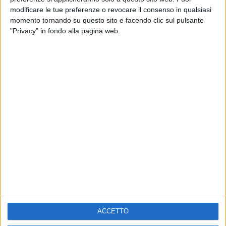
RADIO ITALIA LIVE ESTATE
modificare le tue preferenze o revocare il consenso in qualsiasi
momento tornando su questo sito e facendo clic sul pulsante
2
VIDEO
1
VIDEO
10
FOTO
"Privacy" in fondo alla pagina web.
1
VIDEO
18
FOTO
Chi siamo
Contattaci
Privacy
Lavora con noi
Pubblicita'
Regolamenti
Mobile
Radio Italia Tv
Codice etico
Riservatezza
ACCETTO