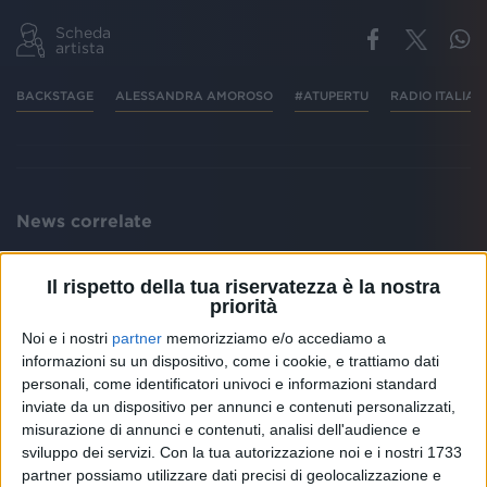
Scheda
artista
BACKSTAGE
ALESSANDRA AMOROSO
#ATUPERTU
RADIO ITALIA
News correlate
Il rispetto della tua riservatezza è la nostra
priorità
Noi e i nostri
partner
memorizziamo e/o accediamo a
informazioni su un dispositivo, come i cookie, e trattiamo dati
personali, come identificatori univoci e informazioni standard
inviate da un dispositivo per annunci e contenuti personalizzati,
misurazione di annunci e contenuti, analisi dell'audience e
sviluppo dei servizi.
Con la tua autorizzazione noi e i nostri 1733
NEWS
partner possiamo utilizzare dati precisi di geolocalizzazione e
O.R.O il nuovo album...