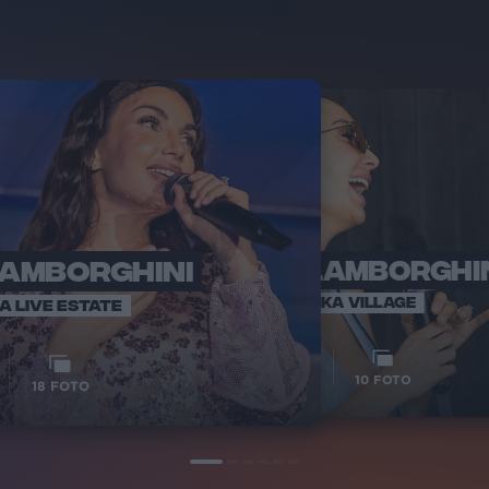
LAMBORGHINI
ELETTRA LAMBORGHI
RADI
VOI TA
VOI TANKA VILLAGE
IA LIVE ESTATE
1
VIDEO
10
FOTO
18
FOTO