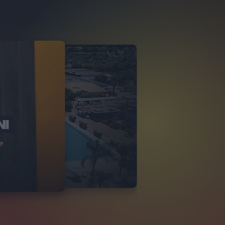
NI
O ITALIA
NKA VILLAGE
2
VIDEO