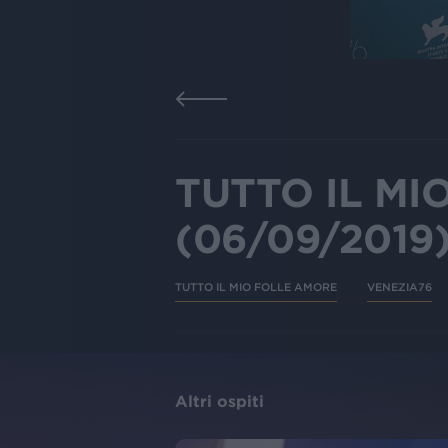
TUTTO IL MI
(06/09/2019
TUTTO IL MIO FOLLE AMORE
VENEZIA76
Altri ospiti