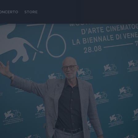
 CONCERTO
STORE