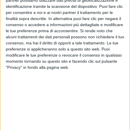
partner possiamo utilizzare dati precisi di geolocalizzazione e
CURIOSITÀ
Tomma
identificazione tramite la scansione del dispositivo. Puoi fare clic
La musica italiana invade le
Thegi
per consentire a noi e ai nostri partner il trattamento per le
strade di Nocera Inferiore
finalità sopra descritte. In alternativa puoi fare clic per negare il
consenso o accedere a informazioni più dettagliate e modificare
18 set
le tue preferenze prima di acconsentire.
Si rende noto che
18 nov
alcuni trattamenti dei dati personali possono non richiedere il tuo
consenso, ma hai il diritto di opporti a tale trattamento. Le tue
preferenze si applicheranno solo a questo sito web. Puoi
modificare le tue preferenze o revocare il consenso in qualsiasi
momento tornando su questo sito e facendo clic sul pulsante
Altri ospiti
"Privacy" in fondo alla pagina web.