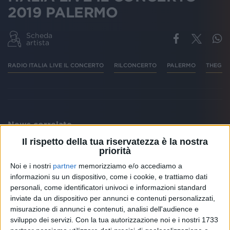
2019 PALERMO
Scheda
artista
RADIO ITALIA LIVE IL CONCERTO
RILCONCERTO
PALERMO
THEGIO
News correlate
Il rispetto della tua riservatezza è la nostra
priorità
Noi e i nostri
partner
memorizziamo e/o accediamo a
informazioni su un dispositivo, come i cookie, e trattiamo dati
personali, come identificatori univoci e informazioni standard
inviate da un dispositivo per annunci e contenuti personalizzati,
misurazione di annunci e contenuti, analisi dell'audience e
sviluppo dei servizi.
Con la tua autorizzazione noi e i nostri 1733
NEWS