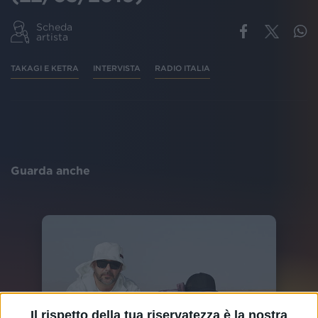
Scheda
artista
TAKAGI E KETRA
INTERVISTA
RADIO ITALIA
Guarda anche
Il rispetto della tua riservatezza è la nostra