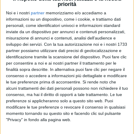
priorità
Noi e i nostri
partner
memorizziamo e/o accediamo a
informazioni su un dispositivo, come i cookie, e trattiamo dati
personali, come identificatori univoci e informazioni standard
inviate da un dispositivo per annunci e contenuti personalizzati,
misurazione di annunci e contenuti, analisi dell'audience e
TAKAGI & KETRA
sviluppo dei servizi.
Con la tua autorizzazione noi e i nostri 1733
ARTISTA DAY
partner possiamo utilizzare dati precisi di geolocalizzazione e
identificazione tramite la scansione del dispositivo. Puoi fare clic
per consentire a noi e ai nostri partner il trattamento per le
2
VIDEO
finalità sopra descritte. In alternativa puoi fare clic per negare il
consenso o accedere a informazioni più dettagliate e modificare
le tue preferenze prima di acconsentire.
Si rende noto che
alcuni trattamenti dei dati personali possono non richiedere il tuo
consenso, ma hai il diritto di opporti a tale trattamento. Le tue
preferenze si applicheranno solo a questo sito web. Puoi
News correlate
modificare le tue preferenze o revocare il consenso in qualsiasi
momento tornando su questo sito e facendo clic sul pulsante
"Privacy" in fondo alla pagina web.