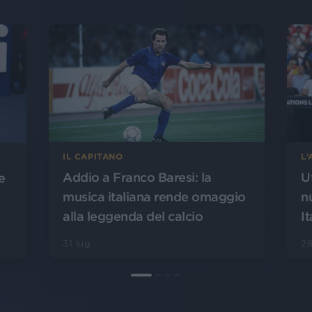
L
IL CAPITANO
U
Addio a Franco Baresi: la
e
n
musica italiana rende omaggio
It
alla leggenda del calcio
28
31 lug