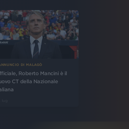
’ANNUNCIO DI MALAGÒ
fficiale, Roberto Mancini è il
uovo CT della Nazionale
aliana
 lug