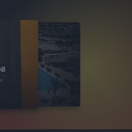
NI
O ITALIA
NKA VILLAGE
2
VIDEO