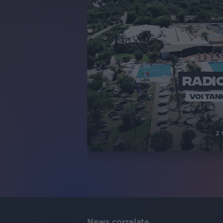
RADIO
VOI TAN
2
News correlate