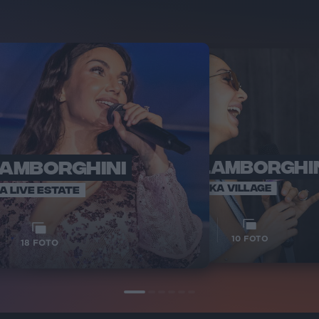
LAMBORGHINI
ELETTRA LAMBORGHI
RADI
VOI TA
VOI TANKA VILLAGE
IA LIVE ESTATE
1
VIDEO
10
FOTO
18
FOTO