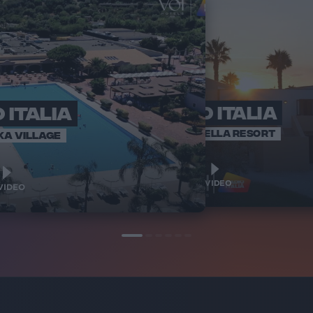
 ITALIA
RADIO ITALIA
RADI
BRAVO BAIA
VOI ARENELLA RESORT
KA VILLAGE
1
1
VIDEO
VIDEO