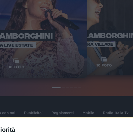
LAMBORGHINI
ELETTRA LAMBORGHI
RADI
VOI TA
VOI TANKA VILLAGE
IA LIVE ESTATE
1
VIDEO
10
FOTO
18
FOTO
a con noi
Pubblicita'
Regolamenti
Mobile
Radio Italia Tv
iorità