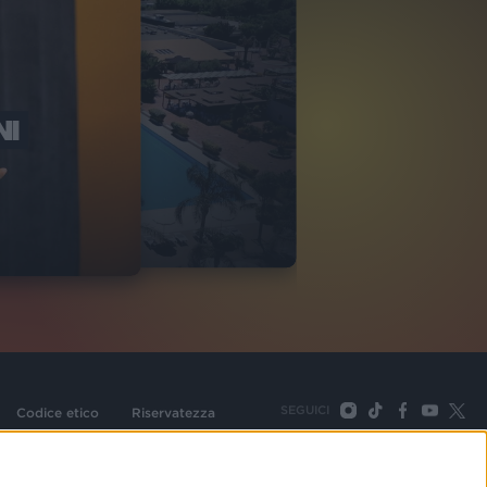
NI
O ITALIA
NKA VILLAGE
2
VIDEO
SEGUICI
Codice etico
Riservatezza