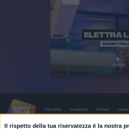
ELETTRA 
RADIO ITAL
1
VIDEO
Chi siamo
Contattaci
Privacy
Lavor
Il rispetto della tua riservatezza è la nostra pr