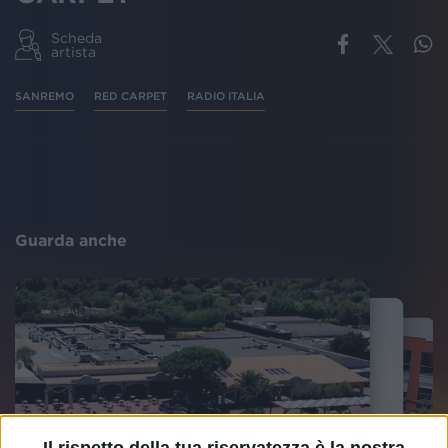
Scheda
artista
SANREMO
RED CARPET
RADIO ITALIA
Guarda anche
Il rispetto della tua riservatezza è la nostra