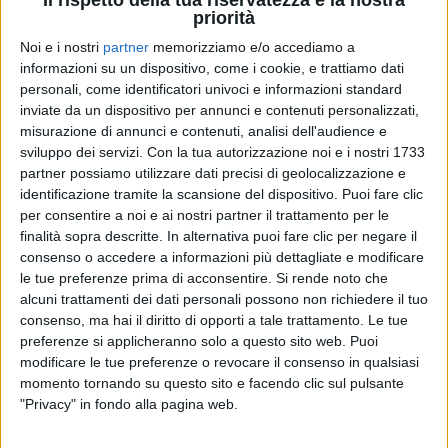
priorità
Noi e i nostri
partner
memorizziamo e/o accediamo a
informazioni su un dispositivo, come i cookie, e trattiamo dati
personali, come identificatori univoci e informazioni standard
RADIO ITALIA
RADIO ITALIA
RADIO ITALIA
inviate da un dispositivo per annunci e contenuti personalizzati,
BRAVO BAIA DI TINDARI 2026
VOI ARENELLA RESORT
misurazione di annunci e contenuti, analisi dell'audience e
VOI TANKA VILLAGE
sviluppo dei servizi.
Con la tua autorizzazione noi e i nostri 1733
1
VIDEO
partner possiamo utilizzare dati precisi di geolocalizzazione e
1
VIDEO
identificazione tramite la scansione del dispositivo. Puoi fare clic
2
VIDEO
per consentire a noi e ai nostri partner il trattamento per le
finalità sopra descritte. In alternativa puoi fare clic per negare il
consenso o accedere a informazioni più dettagliate e modificare
le tue preferenze prima di acconsentire.
Si rende noto che
alcuni trattamenti dei dati personali possono non richiedere il tuo
consenso, ma hai il diritto di opporti a tale trattamento. Le tue
preferenze si applicheranno solo a questo sito web. Puoi
modificare le tue preferenze o revocare il consenso in qualsiasi
News correlate
momento tornando su questo sito e facendo clic sul pulsante
"Privacy" in fondo alla pagina web.