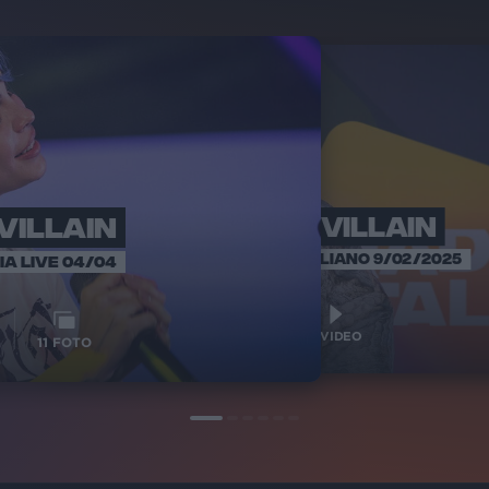
VILLAIN
ROSE VILLAIN
ROSE
RADIO ITA
SANREMO ITALIANO 9/02/2025
IA LIVE 04/04
1
VIDEO
1
VIDEO
11
FOTO