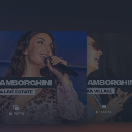
LAMBORGHINI
ELETTRA LAMBORGHI
RADI
VOI TA
VOI TANKA VILLAGE
IA LIVE ESTATE
1
VIDEO
10
FOTO
18
FOTO