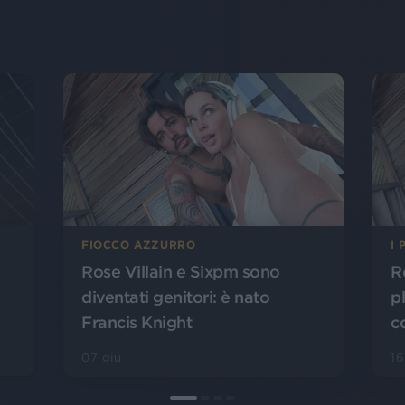
FIOCCO AZZURRO
I 
Rose Villain e Sixpm sono
R
diventati genitori: è nato
pl
Francis Knight
c
07 giu
16