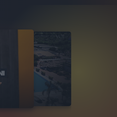
NI
O ITALIA
NKA VILLAGE
2
VIDEO