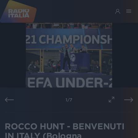
1
/
7
ROCCO HUNT - BENVENUTI
IN ITALY (Bologna