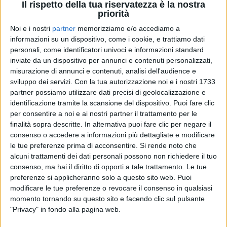
Il rispetto della tua riservatezza è la nostra
priorità
Noi e i nostri
partner
memorizziamo e/o accediamo a
informazioni su un dispositivo, come i cookie, e trattiamo dati
personali, come identificatori univoci e informazioni standard
inviate da un dispositivo per annunci e contenuti personalizzati,
ROCCO HUNT
ROCCO HUNT
ROCCO HUNT
misurazione di annunci e contenuti, analisi dell'audience e
RADIO ITALIA LIVE SPECIALE SANREMO
VOI TANKA VILLAGE 2025
sviluppo dei servizi.
Con la tua autorizzazione noi e i nostri 1733
RADIO ITALIA LIVE ESTATE
partner possiamo utilizzare dati precisi di geolocalizzazione e
1
VIDEO
25
FOTO
identificazione tramite la scansione del dispositivo. Puoi fare clic
1
VIDEO
15
FOTO
per consentire a noi e ai nostri partner il trattamento per le
1
VIDEO
10
FOTO
finalità sopra descritte. In alternativa puoi fare clic per negare il
consenso o accedere a informazioni più dettagliate e modificare
le tue preferenze prima di acconsentire.
Si rende noto che
alcuni trattamenti dei dati personali possono non richiedere il tuo
consenso, ma hai il diritto di opporti a tale trattamento. Le tue
preferenze si applicheranno solo a questo sito web. Puoi
modificare le tue preferenze o revocare il consenso in qualsiasi
momento tornando su questo sito e facendo clic sul pulsante
News correlate
"Privacy" in fondo alla pagina web.