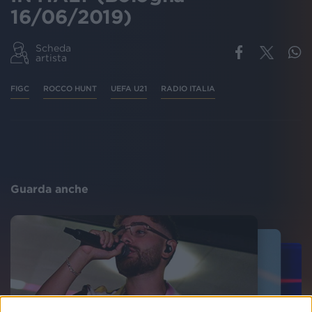
16/06/2019)
Scheda
artista
FIGC
ROCCO HUNT
UEFA U21
RADIO ITALIA
Guarda anche