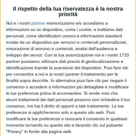
Il rispetto della tua riservatezza è la nostra
priorità
Noi e i nostri
partner
memorizziamo e/o accediamo a
informazioni su un dispositivo, come i cookie, e trattiamo dati
personali, come identificatori univoci e informazioni standard
inviate da un dispositivo per annunci e contenuti personalizzati,
misurazione di annunci e contenuti, analisi dell'audience e
sviluppo dei servizi.
Con la tua autorizzazione noi e i nostri 1733
RADIO ITALIA
RADIO ITALIA
RADIO ITALIA
partner possiamo utilizzare dati precisi di geolocalizzazione e
BRAVO BAIA DI TINDARI 2026
identificazione tramite la scansione del dispositivo. Puoi fare clic
VOI ARENELLA RESORT
VOI TANKA VILLAGE
per consentire a noi e ai nostri partner il trattamento per le
finalità sopra descritte. In alternativa puoi fare clic per negare il
1
VIDEO
1
VIDEO
consenso o accedere a informazioni più dettagliate e modificare
2
VIDEO
le tue preferenze prima di acconsentire.
Si rende noto che
alcuni trattamenti dei dati personali possono non richiedere il tuo
consenso, ma hai il diritto di opporti a tale trattamento. Le tue
preferenze si applicheranno solo a questo sito web. Puoi
modificare le tue preferenze o revocare il consenso in qualsiasi
momento tornando su questo sito e facendo clic sul pulsante
"Privacy" in fondo alla pagina web.