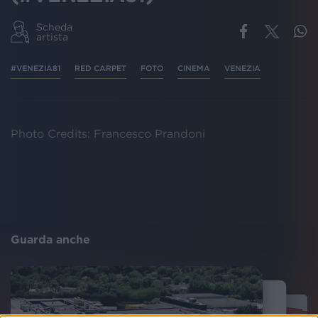
Scheda
artista
#VENEZIA81
RED CARPET
FOTO
CINEMA
VENEZIA
Photo Credits: Francesco Prandoni
Guarda anche