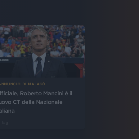
’ANNUNCIO DI MALAGÒ
fficiale, Roberto Mancini è il
uovo CT della Nazionale
aliana
 lug