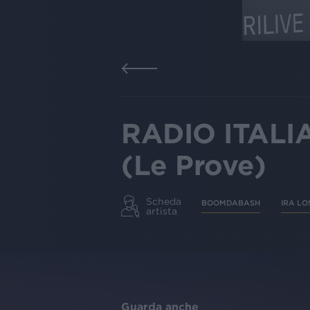
RADIO ITALI
(Le Prove)
Scheda
BOOMDABASH
IRA LO
artista
Guarda anche