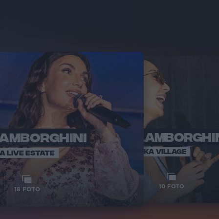
LAMBORGHINI
ELETTRA LAMBORGHI
RADI
VOI TA
VOI TANKA VILLAGE
IA LIVE ESTATE
1
VIDEO
10
FOTO
18
FOTO