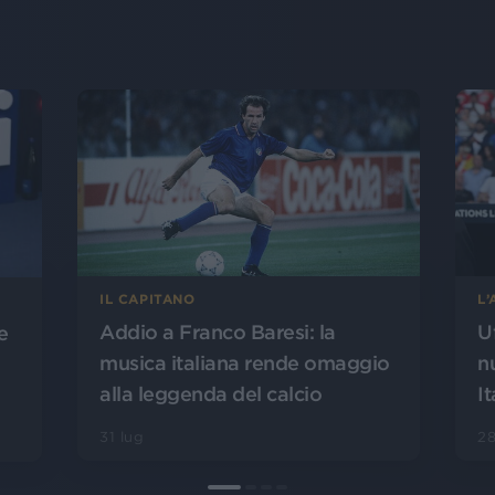
L
IL CAPITANO
U
Addio a Franco Baresi: la
e
n
musica italiana rende omaggio
It
alla leggenda del calcio
28
31 lug