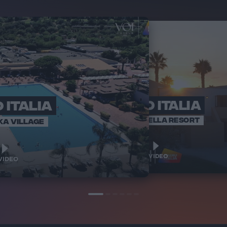
 ITALIA
RADIO ITALIA
RADI
BRAVO BAIA
VOI ARENELLA RESORT
KA VILLAGE
1
1
VIDEO
VIDEO