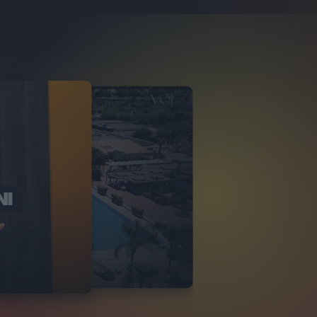
NI
O ITALIA
NKA VILLAGE
2
VIDEO