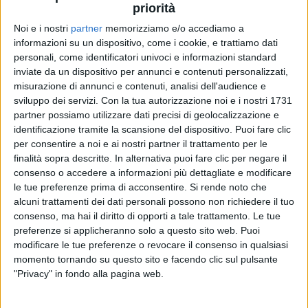
priorità
Noi e i nostri
partner
memorizziamo e/o accediamo a
informazioni su un dispositivo, come i cookie, e trattiamo dati
RADIO ITALIA
RADIO ITALIA
RADIO ITALIA
personali, come identificatori univoci e informazioni standard
BRAVO BAIA DI TINDARI 2026
inviate da un dispositivo per annunci e contenuti personalizzati,
VOI ARENELLA RESORT
VOI TANKA VILLAGE
misurazione di annunci e contenuti, analisi dell'audience e
sviluppo dei servizi.
Con la tua autorizzazione noi e i nostri 1731
1
VIDEO
1
VIDEO
partner possiamo utilizzare dati precisi di geolocalizzazione e
2
VIDEO
identificazione tramite la scansione del dispositivo. Puoi fare clic
per consentire a noi e ai nostri partner il trattamento per le
finalità sopra descritte. In alternativa puoi fare clic per negare il
consenso o accedere a informazioni più dettagliate e modificare
le tue preferenze prima di acconsentire.
Si rende noto che
alcuni trattamenti dei dati personali possono non richiedere il tuo
consenso, ma hai il diritto di opporti a tale trattamento. Le tue
preferenze si applicheranno solo a questo sito web. Puoi
News correlate
modificare le tue preferenze o revocare il consenso in qualsiasi
momento tornando su questo sito e facendo clic sul pulsante
"Privacy" in fondo alla pagina web.