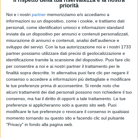
priorità
Noi e i nostri
partner
memorizziamo e/o accediamo a
informazioni su un dispositivo, come i cookie, e trattiamo dati
personali, come identificatori univoci e informazioni standard
RADIO ITALIA
RADIO ITALIA
RADIO ITALIA
inviate da un dispositivo per annunci e contenuti personalizzati,
BRAVO BAIA DI TINDARI 2026
VOI ARENELLA RESORT
misurazione di annunci e contenuti, analisi dell'audience e
VOI TANKA VILLAGE
sviluppo dei servizi.
Con la tua autorizzazione noi e i nostri 1733
1
VIDEO
partner possiamo utilizzare dati precisi di geolocalizzazione e
1
VIDEO
identificazione tramite la scansione del dispositivo. Puoi fare clic
2
VIDEO
per consentire a noi e ai nostri partner il trattamento per le
finalità sopra descritte. In alternativa puoi fare clic per negare il
consenso o accedere a informazioni più dettagliate e modificare
le tue preferenze prima di acconsentire.
Si rende noto che
alcuni trattamenti dei dati personali possono non richiedere il tuo
consenso, ma hai il diritto di opporti a tale trattamento. Le tue
preferenze si applicheranno solo a questo sito web. Puoi
modificare le tue preferenze o revocare il consenso in qualsiasi
News correlate
momento tornando su questo sito e facendo clic sul pulsante
"Privacy" in fondo alla pagina web.