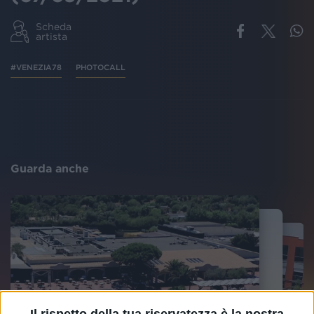
Scheda
artista
#VENEZIA78
PHOTOCALL
Guarda anche
Il rispetto della tua riservatezza è la nostra