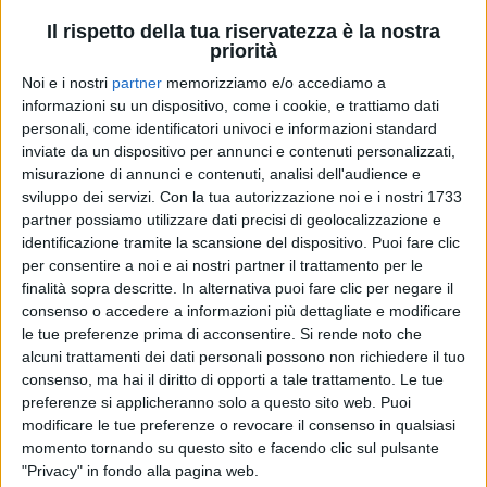
Il rispetto della tua riservatezza è la nostra
priorità
Noi e i nostri
partner
memorizziamo e/o accediamo a
informazioni su un dispositivo, come i cookie, e trattiamo dati
personali, come identificatori univoci e informazioni standard
inviate da un dispositivo per annunci e contenuti personalizzati,
misurazione di annunci e contenuti, analisi dell'audience e
sviluppo dei servizi.
Con la tua autorizzazione noi e i nostri 1733
RADIO ITALIA
RADIO ITALIA
RADIO ITALIA
partner possiamo utilizzare dati precisi di geolocalizzazione e
BRAVO BAIA DI TINDARI 2026
identificazione tramite la scansione del dispositivo. Puoi fare clic
VOI ARENELLA RESORT
VOI TANKA VILLAGE
per consentire a noi e ai nostri partner il trattamento per le
finalità sopra descritte. In alternativa puoi fare clic per negare il
1
VIDEO
1
VIDEO
consenso o accedere a informazioni più dettagliate e modificare
2
VIDEO
le tue preferenze prima di acconsentire.
Si rende noto che
alcuni trattamenti dei dati personali possono non richiedere il tuo
consenso, ma hai il diritto di opporti a tale trattamento. Le tue
preferenze si applicheranno solo a questo sito web. Puoi
modificare le tue preferenze o revocare il consenso in qualsiasi
momento tornando su questo sito e facendo clic sul pulsante
"Privacy" in fondo alla pagina web.