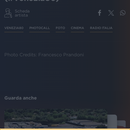
Scheda
artista
VENEZIA80
PHOTOCALL
FOTO
CINEMA
RADIO ITALIA
Photo Credits: Francesco Prandoni
Guarda anche