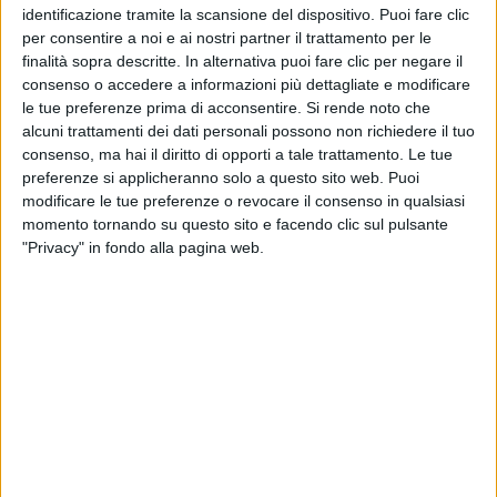
“Ciao Michela (Murgia)”: i
Paola
identificazione tramite la scansione del dispositivo. Puoi fare clic
messaggi di Emma, Paola Turci,
figli
per consentire a noi e ai nostri partner il trattamento per le
Mahmood e altri
ghiac
finalità sopra descritte. In alternativa puoi fare clic per negare il
consenso o accedere a informazioni più dettagliate e modificare
11 ago
06 ap
le tue preferenze prima di acconsentire.
Si rende noto che
alcuni trattamenti dei dati personali possono non richiedere il tuo
consenso, ma hai il diritto di opporti a tale trattamento. Le tue
preferenze si applicheranno solo a questo sito web. Puoi
modificare le tue preferenze o revocare il consenso in qualsiasi
Altri ospiti
momento tornando su questo sito e facendo clic sul pulsante
"Privacy" in fondo alla pagina web.