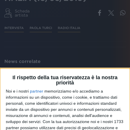
Scheda
artista
INTERVISTA
PAOLA TURCI
RADIO ITALIA
News correlate
Il rispetto della tua riservatezza è la nostra
priorità
Noi e i nostri
partner
memorizziamo e/o accediamo a
informazioni su un dispositivo, come i cookie, e trattiamo dati
personali, come identificatori univoci e informazioni standard
inviate da un dispositivo per annunci e contenuti personalizzati,
misurazione di annunci e contenuti, analisi dell'audience e
sviluppo dei servizi.
Con la tua autorizzazione noi e i nostri 1733
LA SCOMPARSA A 51 ANNI
FUORI
partner possiamo utilizzare dati precisi di geolocalizzazione e