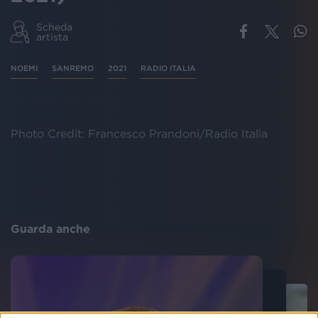
Scheda
artista
NOEMI
SANREMO
2021
RADIO ITALIA
Photo Credit: Francesco Prandoni/Radio Italia
Guarda anche