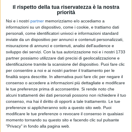
Il rispetto della tua riservatezza è la nostra
priorità
Noi e i nostri
partner
memorizziamo e/o accediamo a
informazioni su un dispositivo, come i cookie, e trattiamo dati
personali, come identificatori univoci e informazioni standard
inviate da un dispositivo per annunci e contenuti personalizzati,
misurazione di annunci e contenuti, analisi dell'audience e
NOEMI
sviluppo dei servizi.
Con la tua autorizzazione noi e i nostri 1733
NOEMI
NOEMI
partner possiamo utilizzare dati precisi di geolocalizzazione e
VOI ARENELLA RESORT 2025
RADIO ITALIA LIVE ESTATE
RADIOITALIALIVE 6/2
identificazione tramite la scansione del dispositivo. Puoi fare clic
per consentire a noi e ai nostri partner il trattamento per le
1
VIDEO
6
FOTO
finalità sopra descritte. In alternativa puoi fare clic per negare il
1
VIDEO
12
FOTO
consenso o accedere a informazioni più dettagliate e modificare
15
VIDEO
28
FOTO
le tue preferenze prima di acconsentire.
Si rende noto che
alcuni trattamenti dei dati personali possono non richiedere il tuo
consenso, ma hai il diritto di opporti a tale trattamento. Le tue
preferenze si applicheranno solo a questo sito web. Puoi
modificare le tue preferenze o revocare il consenso in qualsiasi
momento tornando su questo sito e facendo clic sul pulsante
"Privacy" in fondo alla pagina web.