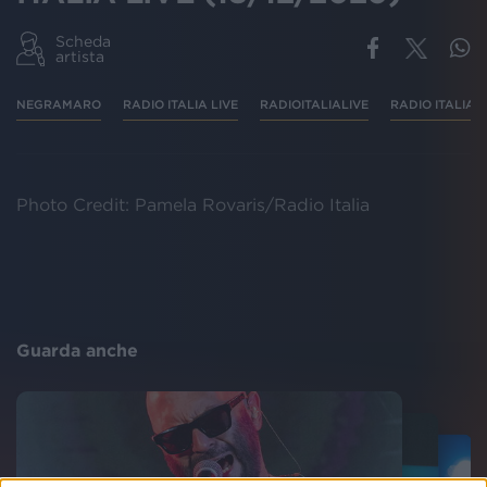
Scheda
artista
NEGRAMARO
RADIO ITALIA LIVE
RADIOITALIALIVE
RADIO ITALIA
Photo Credit: Pamela Rovaris/Radio Italia
Guarda anche