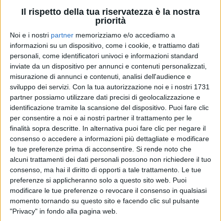
Il rispetto della tua riservatezza è la nostra
priorità
Noi e i nostri
partner
memorizziamo e/o accediamo a
informazioni su un dispositivo, come i cookie, e trattiamo dati
personali, come identificatori univoci e informazioni standard
inviate da un dispositivo per annunci e contenuti personalizzati,
misurazione di annunci e contenuti, analisi dell'audience e
NEGRAMARO
sviluppo dei servizi.
Con la tua autorizzazione noi e i nostri 1731
NEGRAMARO
NEGRAMARO
partner possiamo utilizzare dati precisi di geolocalizzazione e
RADIO ITALIA LIVE 13/12/2024
INTERVISTA 19/05/25
INTERVISTA 25/05/26
identificazione tramite la scansione del dispositivo. Puoi fare clic
per consentire a noi e ai nostri partner il trattamento per le
12
VIDEO
30
FOTO
finalità sopra descritte. In alternativa puoi fare clic per negare il
3
VIDEO
13
FOTO
consenso o accedere a informazioni più dettagliate e modificare
3
VIDEO
18
FOTO
le tue preferenze prima di acconsentire.
Si rende noto che
alcuni trattamenti dei dati personali possono non richiedere il tuo
consenso, ma hai il diritto di opporti a tale trattamento. Le tue
preferenze si applicheranno solo a questo sito web. Puoi
modificare le tue preferenze o revocare il consenso in qualsiasi
momento tornando su questo sito e facendo clic sul pulsante
"Privacy" in fondo alla pagina web.