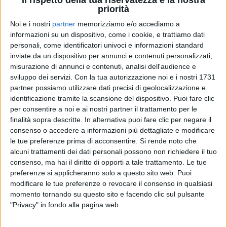
priorità
Noi e i nostri
partner
memorizziamo e/o accediamo a
informazioni su un dispositivo, come i cookie, e trattiamo dati
MR. RAIN
personali, come identificatori univoci e informazioni standard
MR. RAIN
MR. RAIN
inviate da un dispositivo per annunci e contenuti personalizzati,
RADIO ITALIA LIVE SPECIALE SANREMO
RADIO ITALIA LIVE SPECIALE CASA
CASA AZZURRI 2024
misurazione di annunci e contenuti, analisi dell'audience e
AZZURRI
sviluppo dei servizi.
Con la tua autorizzazione noi e i nostri 1731
1
VIDEO
16
FOTO
partner possiamo utilizzare dati precisi di geolocalizzazione e
1
VIDEO
9
FOTO
identificazione tramite la scansione del dispositivo. Puoi fare clic
2
VIDEO
16
FOTO
per consentire a noi e ai nostri partner il trattamento per le
finalità sopra descritte. In alternativa puoi fare clic per negare il
consenso o accedere a informazioni più dettagliate e modificare
le tue preferenze prima di acconsentire.
Si rende noto che
alcuni trattamenti dei dati personali possono non richiedere il tuo
consenso, ma hai il diritto di opporti a tale trattamento. Le tue
preferenze si applicheranno solo a questo sito web. Puoi
modificare le tue preferenze o revocare il consenso in qualsiasi
News correlate
momento tornando su questo sito e facendo clic sul pulsante
"Privacy" in fondo alla pagina web.