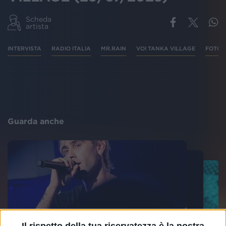
Scheda
artista
INTERVISTA
RADIO ITALIA
MR.RAIN
VOI TANKA VILLAGE
FOTO
Guarda anche
Il rispetto della tua riservatezza è la nostra