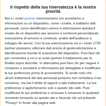
Il rispetto della tua riservatezza è la nostra
priorità
Noi e i nostri
partner
memorizziamo e/o accediamo a
informazioni su un dispositivo, come i cookie, e trattiamo dati
personali, come identificatori univoci e informazioni standard
inviate da un dispositivo per annunci e contenuti personalizzati,
misurazione di annunci e contenuti, analisi dell'audience e
sviluppo dei servizi.
Con la tua autorizzazione noi e i nostri 1733
partner possiamo utilizzare dati precisi di geolocalizzazione e
identificazione tramite la scansione del dispositivo. Puoi fare clic
MAX GAZZE'
per consentire a noi e ai nostri partner il trattamento per le
finalità sopra descritte. In alternativa puoi fare clic per negare il
RADIO ITALIA LIVE 2021
consenso o accedere a informazioni più dettagliate e modificare
le tue preferenze prima di acconsentire.
Si rende noto che
alcuni trattamenti dei dati personali possono non richiedere il tuo
2
VIDEO
18
FOTO
consenso, ma hai il diritto di opporti a tale trattamento. Le tue
preferenze si applicheranno solo a questo sito web. Puoi
modificare le tue preferenze o revocare il consenso in qualsiasi
momento tornando su questo sito e facendo clic sul pulsante
"Privacy" in fondo alla pagina web.