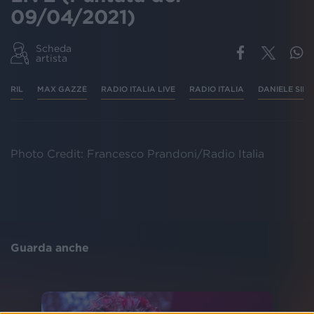
09/04/2021)
Scheda
artista
RIL
MAX GAZZÈ
RADIO ITALIA LIVE
RADIO ITALIA
DANIELE SILV
Photo Credit: Francesco Prandoni/Radio Italia
Guarda anche