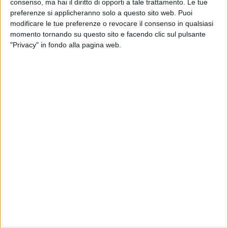
consenso, ma hai il diritto di opporti a tale trattamento. Le tue
preferenze si applicheranno solo a questo sito web. Puoi
modificare le tue preferenze o revocare il consenso in qualsiasi
RADIO ITALIA
ELETTRA LAMBORGHINI
ELETTRA LAMBORGHINI
momento tornando su questo sito e facendo clic sul pulsante
VOI TANKA VILLAGE
VOI TANKA VILLAGE
"Privacy" in fondo alla pagina web.
RADIO ITALIA LIVE ESTATE
2
VIDEO
1
VIDEO
10
FOTO
1
VIDEO
18
FOTO
Chi siamo
Contattaci
Privacy
Lavora con noi